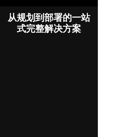
从规划到部署的一站
式完整解决方案