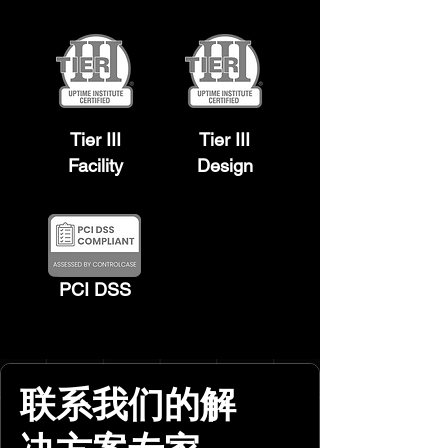
Tier III
Tier III
Facility
Design
PCI DSS
联系我们的解