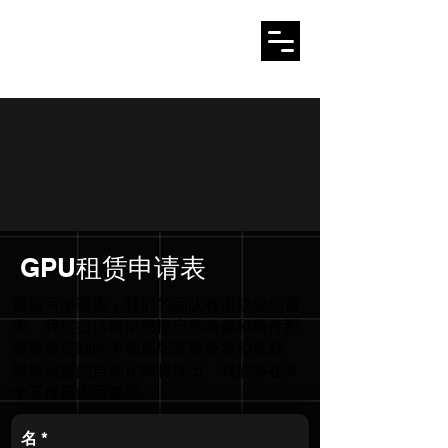
AMARYLLO 爱玛丽
欧
GPU租赁申请表
请填写申请表，我们的团队将审核您的请
求。我们提供根据您指定的映像和硬件配
置量身定制的手动预配置服务器和集群。
短期设置的自动化即将推出。我们将在 2
个工作日内回复您。
名
*