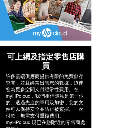
可上網及指定零售店購
買
許多雲端供應商提供有限的免費儲存
空間，並且經常出售您的數據，迫使
您為更多空間支付經常性費用。在
myHPcloud，我們相信隱私是第一位
的。透過先進的軍用級加密，您的文
件可以保持安全並防止被窺探。一次
付款，無需支付重複費用。
myHPcloud 現已在您附近的零售商處