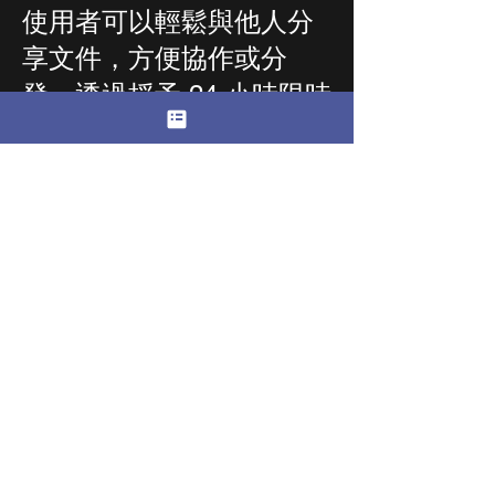
使用者可以輕鬆與他人分
享文件，方便協作或分
發。透過授予 24 小時限時
存取權限，使用者可以確
保共享內容的安全，並且
僅在指定時間內可用。
無需支付經常性費用的
雲端存儲